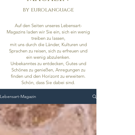
by eurolanguage
Auf den Seiten unseres Lebensart-
Magazins laden wir Sie ein, sich ein wenig
treiben zu lassen,
mit uns durch die Länder, Kulturen und
Sprachen zu reisen, sich zu erfreuen und
ein wenig abzulenken.
Unbekanntes zu entdecken,
Gutes und
Schönes zu genießen,
Anregungen zu
finden und den Horizont zu erweitern.
Schön, dass Sie dabei sind.
Lebensart-Magazin