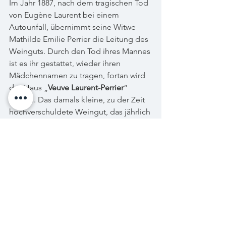
Im Jahr 1887, nach dem tragischen Tod 
von Eugène Laurent bei einem 
Autounfall, übernimmt seine Witwe 
Mathilde Emilie Perrier die Leitung des 
Weinguts. Durch den Tod ihres Mannes 
ist es ihr gestattet, wieder ihren 
Mädchennamen zu tragen, fortan wird 
das Haus „
Veuve Laurent-Perrier
“ 
heißen. Das damals kleine, zu der Zeit  
hochverschuldete Weingut, das jährlich 
nur wenige Hundertausend Flaschen 
produzierte, führte sie mit 
außergwöhnlichem Geschickt zurück 
auf die finanziell gesunde Bahn. Heute 
ist 
Laurent-Perrier
 ein florierender 
Konzern mit einem Jahresgewinn von 
über 15 Millionen Euro – ein 
beeindruckendes Vermächtnis des 
unternehmerischen Könnens einer 