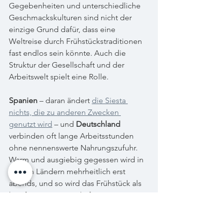
Gegebenheiten und unterschiedliche 
Geschmackskulturen sind nicht der 
einzige Grund dafür, dass eine 
Weltreise durch Frühstückstraditionen 
fast endlos sein könnte. Auch die 
Struktur der Gesellschaft und der 
Arbeitswelt spielt eine Rolle.
Spanien
 – daran ändert 
die Siesta 
nichts, die zu anderen Zwecken 
genutzt wird
 – und 
Deutschland
verbinden oft lange Arbeitsstunden 
ohne nennenswerte Nahrungszufuhr. 
Warm und ausgiebig gegessen wird in 
beiden Ländern mehrheitlich erst 
abends, und so wird das Frühstück als 
langfristiger Energielieferant zur 
wichtigsten Mahlzeit des Tages. Aufs 
Brot, auf die 
Tostadas
 oder das 