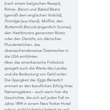
(nach einem belgischen Rezept), 
Rührei, 
Bacon
 und 
Baked Beans
(gemäß dem englischen Vorbild), 
Porridge
 (aus Irland), 
Muffins
, den 
Buttermilk Biscuits
 (eigentlich Scones), 
den 
Hashbrowns
 genannten Röstis 
oder den 
Danishs
, ein dänisches 
Plunderteilchen, das 
überraschenderweise Österreicher in 
die USA einführten
. 
Aber das amerikanische Frühstück 
spiegelt auch die Werte des Landes 
und die Bedeutung von Geld wider: 
Die Üppigkeit der 
Eggs Benedict
erinnert an den beruflichen Erfolg ihres 
Namensgebers – auch wenn hier die 
Geschichte, die sich auf jeden Fall im 
Jahre 1894 in einem New Yorker Hotel 
zutrug, nicht lückenlos belegt ist und 