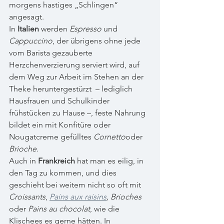
morgens hastiges „Schlingen“ 
angesagt.
In 
Italien
 werden 
Espresso
 und 
Cappuccino
, der übrigens ohne jede 
vom Barista gezauberte 
Herzchenverzierung serviert wird, auf 
dem Weg zur Arbeit im Stehen an der 
Theke heruntergestürzt  – lediglich 
Hausfrauen und Schulkinder 
frühstücken zu Hause –, feste Nahrung 
bildet ein mit Konfitüre oder 
Nougatcreme gefülltes 
Cornetto
oder 
Brioche
.
Auch in 
Frankreich
 hat man es eilig, in 
den Tag zu kommen, und dies 
geschieht bei weitem nicht so oft mit 
Croissants
, 
Pains aux raisins
, Brioches
oder 
Pains au chocolat
, wie die 
Klischees es gerne hätten. In 