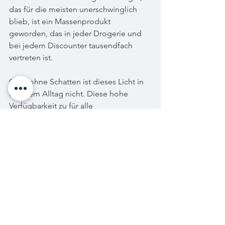
das für die meisten unerschwinglich 
blieb, ist ein Massenprodukt 
geworden, das in jeder Drogerie und 
bei jedem Discounter tausendfach 
vertreten ist.
Ganz ohne Schatten ist dieses Licht in 
unserem Alltag nicht. Diese hohe 
Verfügbarkeit zu für alle 
erschwinglichen Preisen erfordert 
einen intensiven Anbau über große 
Flächen, zumal die Ernte nur über 
einen begrenzten Zeitraum erfolgen 
kann. Felder, die bisher für die 
Ernährungslandwirtschaft genutzt 
wurden und die im Zuge des 
Klimawandels schwieriger zu 
bewirtschaften werden, etwa 