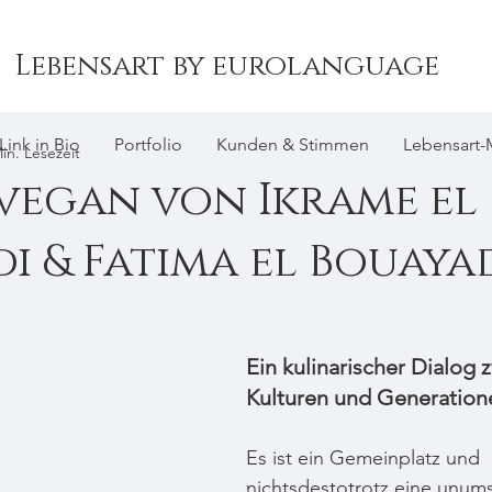
Lebensart by eurolanguage
Link in Bio
Portfolio
Kunden & Stimmen
Lebensart-
in. Lesezeit
vegan von Ikrame el
i & Fatima el Bouaya
Ein kulinarischer Dialog 
Kulturen und Generation
Es ist ein Gemeinplatz und 
nichtsdestotrotz eine unums