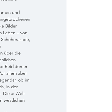
 
umen und 
e ungebrochenen 
e Bilder 
m Leben – von 
r Scheherazade, 
r 
 über die 
chlichen 
nd Reichtümer 
or allem aber 
egendär, ob im 
h, in der 
. Diese Welt 
in westlichen 