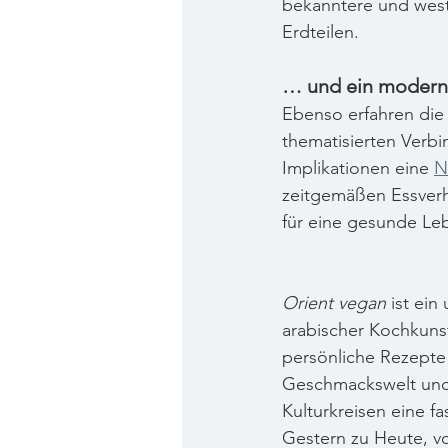
bekanntere und west
Erdteilen.
… und ein moderne
Ebenso erfahren die R
thematisierten Verbin
Implikationen eine 
N
zeitgemäßen Essverhal
für eine gesunde Le
Orient vegan
 ist ei
arabischer Kochkuns
persönliche Rezepte 
Geschmackswelt und 
Kulturkreisen eine f
Gestern zu Heute, v