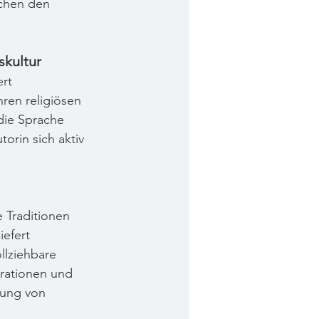
chen den 
skultur
rt 
hren religiösen 
 die Sprache 
orin sich aktiv 
 Traditionen 
efert 
llziehbare 
rationen und 
zung von 