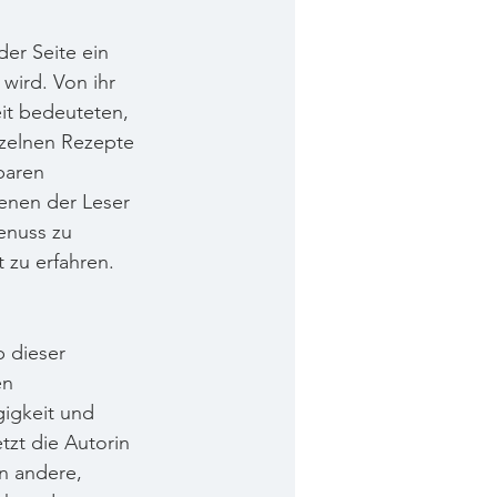
der Seite ein 
wird. Von ihr 
it bedeuteten, 
nzelnen Rezepte 
baren 
enen der Leser 
enuss zu 
 zu erfahren.
p dieser 
en 
igkeit und 
tzt die Autorin 
n andere, 