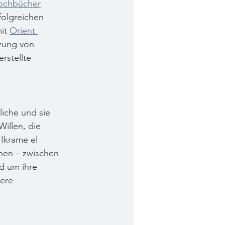
ochbücher
olgreichen 
it 
Orient 
zung von 
stellte 
iche und sie 
illen, die 
 Ikrame el 
onen – zwischen 
d um ihre 
ere 