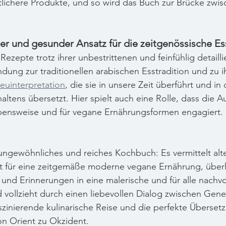
lichere Produkte, und so wird das Buch zur Brücke zwis
r und gesunder Ansatz für die zeitgenössische Es
ezepte trotz ihrer unbestrittenen und feinfühlig detaillie
dung zur traditionellen arabischen Esstradition und zu i
euinterpretation
, die sie in unsere Zeit überführt und in
tens übersetzt. Hier spielt auch eine Rolle, dass die Aut
bensweise und für vegane Ernährungsformen engagiert.
n ungewöhnliches und reiches Kochbuch: Es vermittelt alte
t für eine zeitgemäße moderne vegane Ernährung, überli
und Erinnerungen in eine malerische und für alle nachvo
vollzieht durch einen liebevollen Dialog zwischen Gene
aszinierende kulinarische Reise und die perfekte Überset
on Orient zu Okzident.