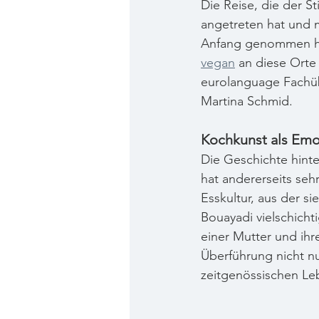
Die Reise, die der St
angetreten hat und m
Anfang genommen hatt
vegan
 an diese Orte
eurolanguage Fachüb
Martina Schmid.
Kochkunst als Emo
Die Geschichte hinte
hat andererseits seh
Esskultur, aus der s
Bouayadi vielschicht
einer Mutter und ih
Überführung nicht nu
zeitgenössischen Le