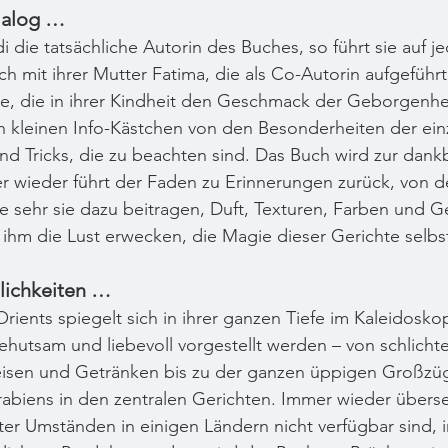
ialog …
i die tatsächliche Autorin des Buches, so führt sie auf je
h mit ihrer Mutter Fatima, die als Co-Autorin aufgeführt 
te, die in ihrer Kindheit den Geschmack der Geborgenhe
 in kleinen Info-Kästchen von den Besonderheiten der ei
d Tricks, die zu beachten sind. Das Buch wird zur dank
ieder führt der Faden zu Erinnerungen zurück, von d
wie sehr sie dazu beitragen, Duft, Texturen, Farben und G
n ihm die Lust erwecken, die Magie dieser Gerichte selbst
lichkeiten …
rients spiegelt sich in ihrer ganzen Tiefe im Kaleidosko
ehutsam und liebevoll vorgestellt werden – von schlicht
isen und Getränken bis zu der ganzen üppigen Großzüg
rabiens in den zentralen Gerichten. Immer wieder überse
ter Umständen in einigen Ländern nicht verfügbar sind, i