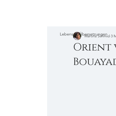
Lebensart-Übersetzungen
Martina Schmid
3 M
Orient 
Bouayad