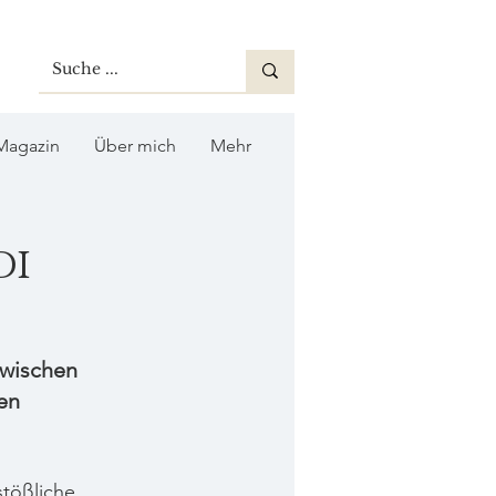
Magazin
Über mich
Mehr
di
zwischen 
en
tößliche 