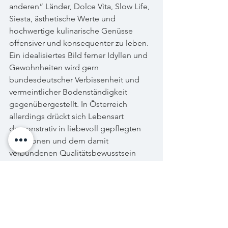
anderen“ Länder, Dolce Vita, Slow Life, 
Siesta, ästhetische Werte und 
hochwertige kulinarische Genüsse 
offensiver und konsequenter zu leben. 
Ein idealisiertes Bild ferner Idyllen und 
Gewohnheiten wird gern 
bundesdeutscher Verbissenheit und 
vermeintlicher Bodenständigkeit 
gegenübergestellt. In Österreich 
allerdings drückt sich Lebensart 
demonstrativ in liebevoll gepflegten 
Traditionen und dem damit 
verbundenen Qualitätsbewusstsein 
aus.    
Dieses Dürsten wird immer mehr zu 
einem ernstzunehmenden 
Wirtschaftsfaktor: 
Spezialitätengeschäfte, 
Tischkulturhäuser sowie Blogs und 