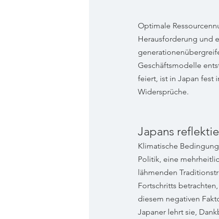
Optimale Ressourcennut
Herausforderung und ei
generationenübergreife
Geschäftsmodelle entst
feiert, ist in Japan fe
Widersprüche.
Japans reflekti
Klimatische Bedingunge
Politik, eine mehrheitl
lähmenden Traditionstre
Fortschritts betrachte
diesem negativen Faktor
Japaner lehrt sie, Dank