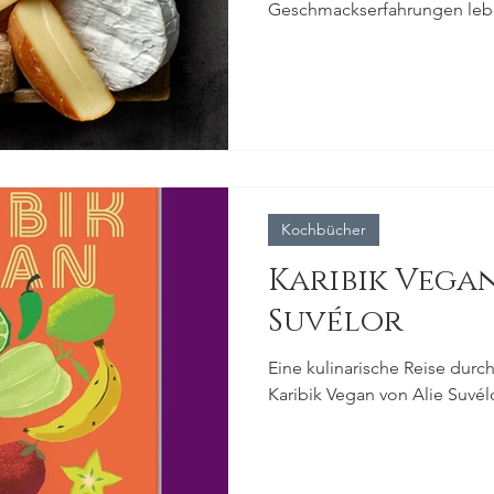
Geschmackserfahrungen lebe
…
Kochbücher
Karibik Vega
Suvélor
Eine kulinarische Reise durc
Karibik Vegan von Alie Suvél