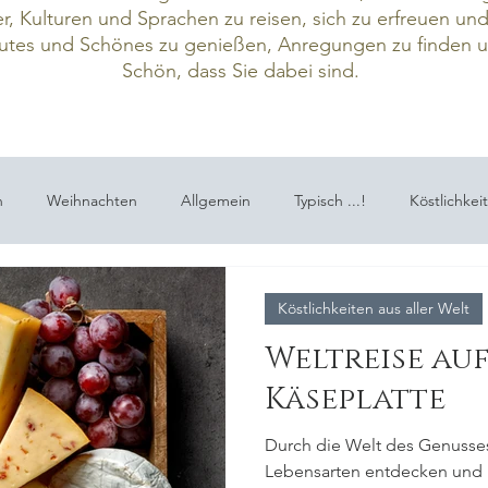
r, Kulturen und Sprachen zu reisen, sich zu erfreuen un
tes und Schönes zu genießen,
Anregungen zu finden un
Schön, dass Sie dabei sind.
n
Weihnachten
Allgemein
Typisch ...!
Köstlichkei
räts
Wort-Geschichten
Tourismus & Reisen
Edle Erzeu
Köstlichkeiten aus aller Welt
Weltreise auf
Käseplatte
Durch die Welt des Genusses
Lebensarten entdecken und