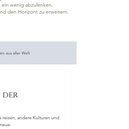
d ein wenig abzulenken.
d den Horizont zu erweitern.
ten aus aller Welt
gnisse
Ostern
 der
 reisen, andere Kulturen und
 neue