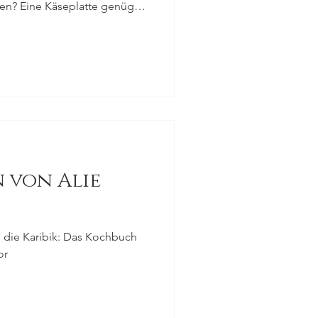
n? Eine Käseplatte genügt
n von Alie
h die Karibik: Das Kochbuch
or