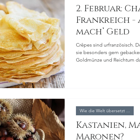
2. Februar: C
Frankreich - 
mach’ Geld
Crêpes sind urfranzösisch.
sie besonders gern gebacke
Goldmünze und Reichtum da
Wie die Welt übersetzt ...
Kastanien, M
Maronen?