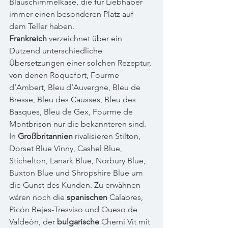
Blauschimmelkäse, die für Liebhaber 
immer einen besonderen Platz auf 
dem Teller haben. 
Frankreich
 verzeichnet über ein 
Dutzend unterschiedliche 
Übersetzungen einer solchen Rezeptur, 
von denen Roquefort, Fourme 
d’Ambert, Bleu d’Auvergne, Bleu de 
Bresse, Bleu des Causses, Bleu des 
Basques, Bleu de Gex, Fourme de 
Montbrison nur die bekannteren sind. 
In 
Großbritannien
 rivalisieren Stilton, 
Dorset Blue Vinny, Cashel Blue, 
Stichelton, Lanark Blue, Norbury Blue, 
Buxton Blue und Shropshire Blue um 
die Gunst des Kunden. Zu erwähnen 
wären noch die 
spanischen
 Calabres, 
Picón Bejes-Tresviso und Queso de 
Valdeón, der 
bulgarische
 Cherni Vit mit 